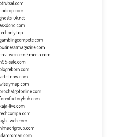
btfutsal.com
codirop.com
ghosts-uk.net
askdono.com
techonly.top
gamblingcompete.com
businesssmagazine.com
creativeinternetmedia.com
n95-sale.com
blogreborn.com
virtcitnow.com
wiselymap.com
prochatgptonline.com
forexfactoryhub.com
kaja-live.com
techcompa.com
sight-web.com
himadrigroup.com
islamroman.com