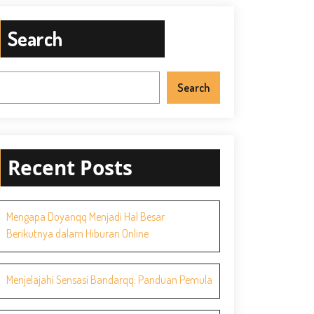
Search
Search
Recent Posts
Mengapa Doyanqq Menjadi Hal Besar
Berikutnya dalam Hiburan Online
Menjelajahi Sensasi Bandarqq: Panduan Pemula