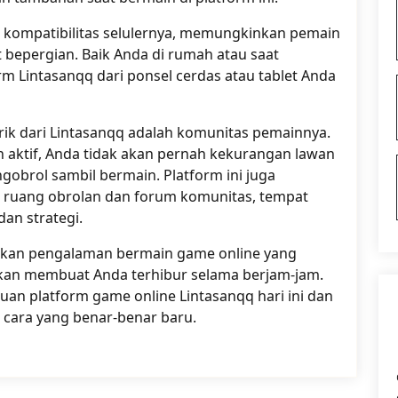
ah kompatibilitas selulernya, memungkinkan pemain
 bepergian. Baik Anda di rumah atau saat
m Lintasanqq dari ponsel cerdas atau tablet Anda
k dari Lintasanqq adalah komunitas pemainnya.
 aktif, Anda tidak akan pernah kekurangan lawan
gobrol sambil bermain. Platform ini juga
ti ruang obrolan dan forum komunitas, tempat
an strategi.
rkan pengalaman bermain game online yang
kan membuat Anda terhibur selama berjam-jam.
n platform game online Lintasanqq hari ini dan
 cara yang benar-benar baru.