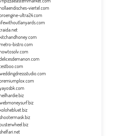
7hpizzaeasternmarket.com
hollaendisches-viertel.com
proengine-ultra24.com
lifewithoutlanyards.com
traida.net
kitchandhoney.com
metro-bistro.com
howtosolv.com
delicesdemanon.com
testboo.com
weddingdressstudio.com
premiumplox.com
yayosbk.com
neilhardie.biz
webmoneysurf.biz
kolohebluet.biz
shootermask.biz
busterwheel.biz
shelfari.net