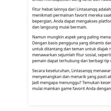
Fitur hebat lainnya dari Lintasanqq adal
menikmati permainan favorit mereka saat
bepergian, Anda dapat mengakses platfor
dan langsung mulai bermain.
Namun mungkin aspek yang paling menari
Dengan basis pengguna yang dinamis dan
untuk ditantang dan teman untuk diajak n
menawarkan sejumlah fitur sosial, seper
pemain dapat terhubung dan berbagi tip d
Secara keseluruhan, Lintasanqq menawa
menyenangkan dan menarik yang pasti a
Jadi mengapa menunggu? Temukan keserua
mulai mainkan game favorit Anda dengan