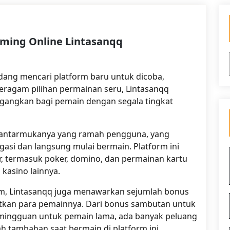
ming Online Lintasanqq
dang mencari platform baru untuk dicoba,
eragam pilihan permainan seru, Lintasanqq
angkan bagi pemain dengan segala tingkat
ah antarmukanya yang ramah pengguna, yang
si dan langsung mulai bermain. Platform ini
 termasuk poker, domino, dan permainan kartu
 kasino lainnya.
am, Lintasanqq juga menawarkan sejumlah bonus
tkan para pemainnya. Dari bonus sambutan untuk
mingguan untuk pemain lama, ada banyak peluang
 tambahan saat bermain di platform ini.