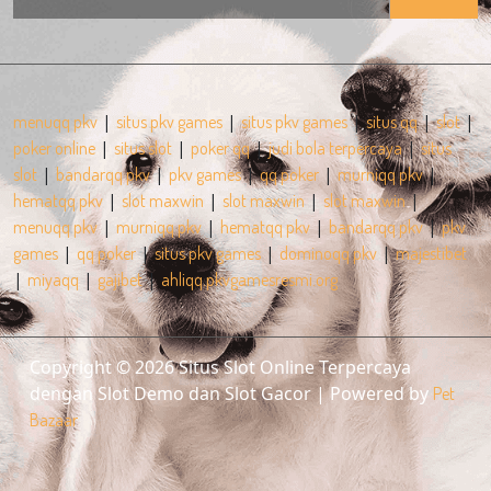
for:
|
|
|
|
|
menuqq pkv
situs pkv games
situs pkv games
situs qq
slot
|
|
|
|
poker online
situs slot
poker qq
judi bola terpercaya
situs
|
|
|
|
|
slot
bandarqq pkv
pkv games
qq poker
murniqq pkv
|
|
|
|
hematqq pkv
slot maxwin
slot maxwin
slot maxwin
|
|
|
|
menuqq pkv
murniqq pkv
hematqq pkv
bandarqq pkv
pkv
|
|
|
|
games
qq poker
situs pkv games
dominoqq pkv
majestibet
|
|
|
miyaqq
gajibet
ahliqq.pkvgamesresmi.org
Copyright © 2026 Situs Slot Online Terpercaya
dengan Slot Demo dan Slot Gacor | Powered by
Pet
Bazaar