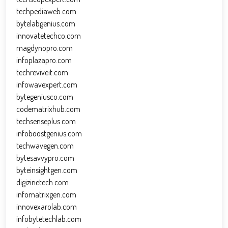
techpediaweb.com
bytelabgenius.com
innovatetechco.com
magdynopro.com
infoplazapro.com
techreviveit.com
infowavexpert.com
bytegeniusco.com
codematrixhub.com
techsenseplus.com
infoboostgenius.com
techwavegen.com
bytesavvypro.com
byteinsightgen.com
digizinetech.com
infomatrixgen.com
innovexarolab.com
infobytetechlab.com