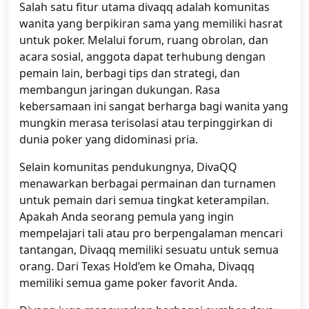
Salah satu fitur utama divaqq adalah komunitas
wanita yang berpikiran sama yang memiliki hasrat
untuk poker. Melalui forum, ruang obrolan, dan
acara sosial, anggota dapat terhubung dengan
pemain lain, berbagi tips dan strategi, dan
membangun jaringan dukungan. Rasa
kebersamaan ini sangat berharga bagi wanita yang
mungkin merasa terisolasi atau terpinggirkan di
dunia poker yang didominasi pria.
Selain komunitas pendukungnya, DivaQQ
menawarkan berbagai permainan dan turnamen
untuk pemain dari semua tingkat keterampilan.
Apakah Anda seorang pemula yang ingin
mempelajari tali atau pro berpengalaman mencari
tantangan, Divaqq memiliki sesuatu untuk semua
orang. Dari Texas Hold’em ke Omaha, Divaqq
memiliki semua game poker favorit Anda.