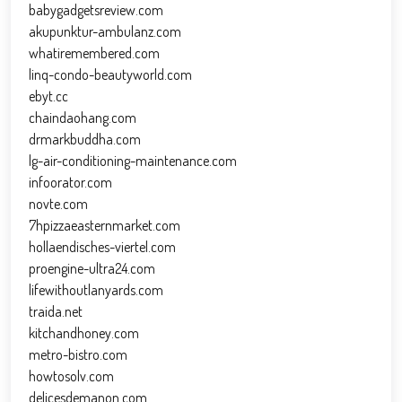
babygadgetsreview.com
akupunktur-ambulanz.com
whatiremembered.com
linq-condo-beautyworld.com
ebyt.cc
chaindaohang.com
drmarkbuddha.com
lg-air-conditioning-maintenance.com
infoorator.com
novte.com
7hpizzaeasternmarket.com
hollaendisches-viertel.com
proengine-ultra24.com
lifewithoutlanyards.com
traida.net
kitchandhoney.com
metro-bistro.com
howtosolv.com
delicesdemanon.com