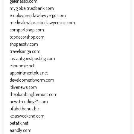
galenaseo.com
myglobaltrustbank.com
employmentlawlawyergo.com
medicalmalpracticelawyersinc.com
comportshop.com
topdecorshop.com
shopasotv.com
travelsanga.com
instantguestposting.com
ekonomie.net
appointmentplus.net
developmentworm.com
itlivenews.com
theplumbingfremont.com
newstrending24.com
ufabetbonus.biz
kelasweekend.com
betatk.net
aandly.com