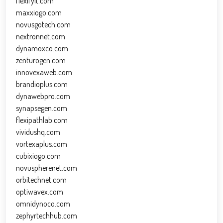
flexifyit.com
maxxiogo.com
novusgotech.com
nextronnet.com
dynamoxco.com
zenturogen.com
innovexaweb.com
brandioplus.com
dynawebpro.com
synapsegen.com
flexipathlab.com
vividushq.com
vortexaplus.com
cubixiogo.com
novuspherenet.com
orbitechnet.com
optiwavex.com
omnidynoco.com
zephyrtechhub.com