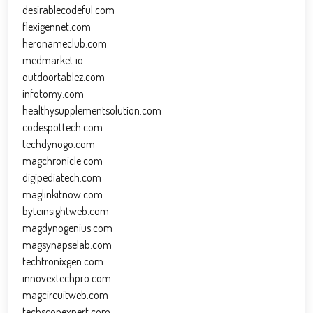
desirablecodeful.com
flexigennet.com
heronameclub.com
medmarket.io
outdoortablez.com
infotomy.com
healthysupplementsolution.com
codespottech.com
techdynogo.com
magchronicle.com
digipediatech.com
maglinkitnow.com
byteinsightweb.com
magdynogenius.com
magsynapselab.com
techtronixgen.com
innovextechpro.com
magcircuitweb.com
techscopexpert.com