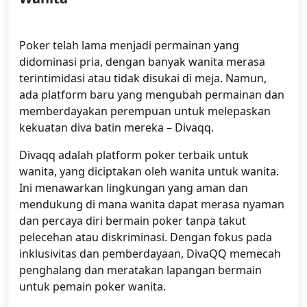
Poker telah lama menjadi permainan yang
didominasi pria, dengan banyak wanita merasa
terintimidasi atau tidak disukai di meja. Namun,
ada platform baru yang mengubah permainan dan
memberdayakan perempuan untuk melepaskan
kekuatan diva batin mereka – Divaqq.
Divaqq adalah platform poker terbaik untuk
wanita, yang diciptakan oleh wanita untuk wanita.
Ini menawarkan lingkungan yang aman dan
mendukung di mana wanita dapat merasa nyaman
dan percaya diri bermain poker tanpa takut
pelecehan atau diskriminasi. Dengan fokus pada
inklusivitas dan pemberdayaan, DivaQQ memecah
penghalang dan meratakan lapangan bermain
untuk pemain poker wanita.