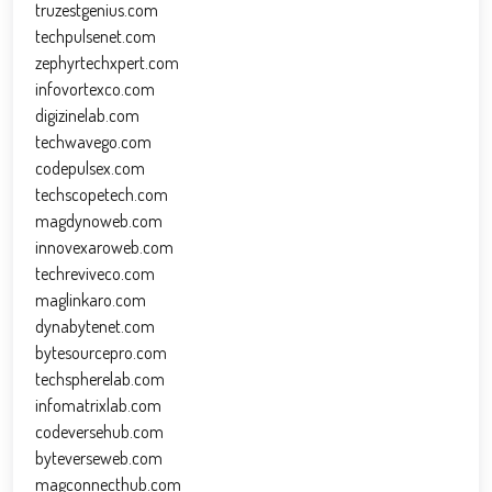
truzestgenius.com
techpulsenet.com
zephyrtechxpert.com
infovortexco.com
digizinelab.com
techwavego.com
codepulsex.com
techscopetech.com
magdynoweb.com
innovexaroweb.com
techreviveco.com
maglinkaro.com
dynabytenet.com
bytesourcepro.com
techspherelab.com
infomatrixlab.com
codeversehub.com
byteverseweb.com
magconnecthub.com