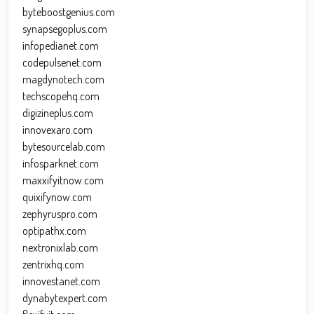
byteboostgenius.com
synapsegoplus.com
infopedianet.com
codepulsenet.com
magdynotech.com
techscopehq.com
digizineplus.com
innovexaro.com
bytesourcelab.com
infosparknet.com
maxxifyitnow.com
quixifynow.com
zephyruspro.com
optipathx.com
nextronixlab.com
zentrixhq.com
innovestanet.com
dynabytexpert.com