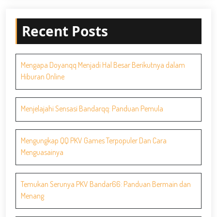
Recent Posts
Mengapa Doyanqq Menjadi Hal Besar Berikutnya dalam
Hiburan Online
Menjelajahi Sensasi Bandarqq: Panduan Pemula
Mengungkap QQ PKV Games Terpopuler Dan Cara
Menguasainya
Temukan Serunya PKV Bandar66: Panduan Bermain dan
Menang