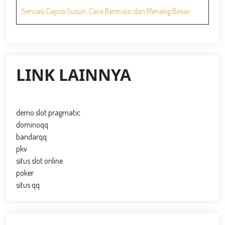
Sensasi Capsa Susun: Cara Bermain dan Menang Besar
LINK LAINNYA
demo slot pragmatic
dominoqq
bandarqq
pkv
situs slot online
poker
situs qq