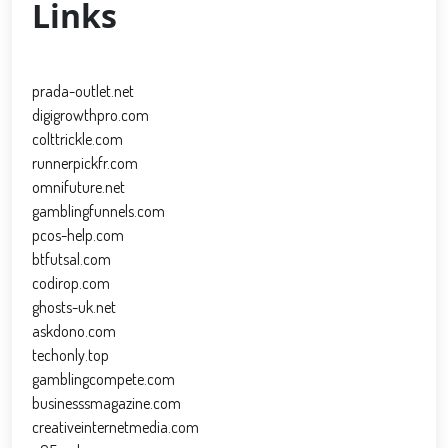
Links
prada-outlet.net
digigrowthpro.com
colttrickle.com
runnerpickfr.com
omnifuture.net
gamblingfunnels.com
pcos-help.com
btfutsal.com
codirop.com
ghosts-uk.net
askdono.com
techonly.top
gamblingcompete.com
businesssmagazine.com
creativeinternetmedia.com