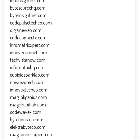
infoinsightnet.com
bytesourcehq.com
byteinsightnet.com
codepulsetechco.com
digizineweb.com
codeconnectx.com
infomatrixxpert.com
innovexaronet.com
techvistanow.com
infomatrixhq.com
cubixiosparklab.com
novaevotech.com
innovextechco.com
maglinkgenius.com
magcircuitlab.com
codewavex.com
byteboostco.com
elektrabyteco.com
magconnectxpert.com