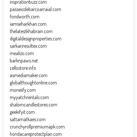
insprationbuzz.com
passeiodebarcoarraial.com
fondworth.com
iamseharkhan.com
thelatestkhabrain.com
digitaldesignproperties.com
sarkariresultex.com
mealizo.com
barknpaws.net
cellostore.info
asmediamaker.com
globalthoughtonline.com
moneiify.com
myyatchrentals.com
shalomcandlestores.com
geekifyit.com
sattamatkaes.com
crunchyrollpremiumapk.com
hondacareprotectplan.com