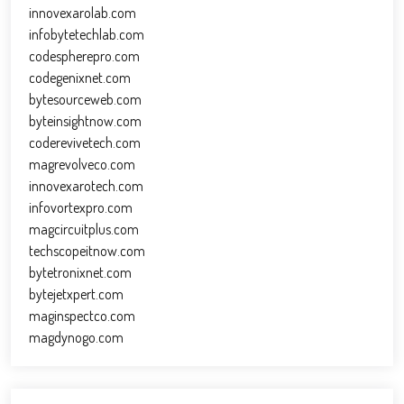
innovexarolab.com
infobytetechlab.com
codespherepro.com
codegenixnet.com
bytesourceweb.com
byteinsightnow.com
coderevivetech.com
magrevolveco.com
innovexarotech.com
infovortexpro.com
magcircuitplus.com
techscopeitnow.com
bytetronixnet.com
bytejetxpert.com
maginspectco.com
magdynogo.com