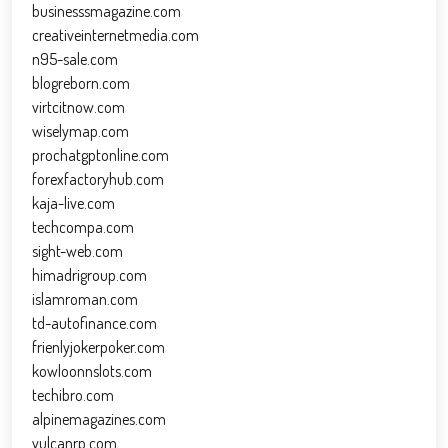
businesssmagazine.com
creativeinternetmedia.com
n95-sale.com
blogreborn.com
virtcitnow.com
wiselymap.com
prochatgptonline.com
forexfactoryhub.com
kaja-live.com
techcompa.com
sight-web.com
himadrigroup.com
islamroman.com
td-autofinance.com
frienlyjokerpoker.com
kowloonnslots.com
techibro.com
alpinemagazines.com
vulcanrp.com