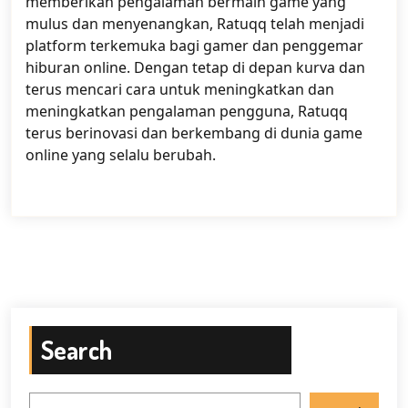
memberikan pengalaman bermain game yang
mulus dan menyenangkan, Ratuqq telah menjadi
platform terkemuka bagi gamer dan penggemar
hiburan online. Dengan tetap di depan kurva dan
terus mencari cara untuk meningkatkan dan
meningkatkan pengalaman pengguna, Ratuqq
terus berinovasi dan berkembang di dunia game
online yang selalu berubah.
Search