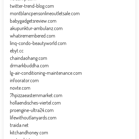
twitter-trend-blog.com
montblancpensonlineoutletsale.com
babygadgetsreview.com
akupunktur-ambulanz.com
whatiremembered.com
linq-condo-beautyworld.com
ebyt.cc
chaindaohang.com
drmarkbuddha.com
lg-air-conditioning-maintenance.com
infoorator.com
novte.com
7hpizzaeasternmarket.com
hollaendisches-viertel.com
proengine-ultra24.com
lifewithoutlanyards.com
traida.net
kitchandhoney.com