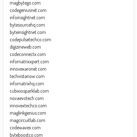
magbytego.com
codegeniusnet.com
infoinsightnet.com
bytesourcehq.com
byteinsightnet.com
codepulsetechco.com
digizineweb.com
codeconnectx.com
infomatrixxpert.com
innovexaronet.com
techvistanow.com
infomatrixhq.com
cubixiosparklab.com
novaevotech.com
innovextechco.com
maglinkgenius.com
magcircuitlab.com
codewavex.com
byteboostco.com