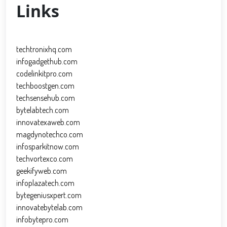
Links
techtronixhq.com
infogadgethub.com
codelinkitpro.com
techboostgen.com
techsensehub.com
bytelabtech.com
innovatexaweb.com
magdynotechco.com
infosparkitnow.com
techvortexco.com
geekifyweb.com
infoplazatech.com
bytegeniusxpert.com
innovatebytelab.com
infobytepro.com