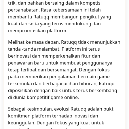
trik, dan bahkan bersaing dalam kompetisi
persahabatan. Rasa kebersamaan ini telah
membantu Ratuqq membangun pengikut yang
kuat dan setia yang terus mendukung dan
mempromosikan platform.
Melihat ke masa depan, Ratuqq tidak menunjukkan
tanda -tanda melambat. Platform ini terus
berinovasi dan memperkenalkan fitur dan
penawaran baru untuk membuat penggunanya
tetap terlibat dan bersemangat. Dengan fokus
pada memberikan pengalaman bermain game
terkemuka dan berbagai pilihan hiburan, Ratuqq
diposisikan dengan baik untuk terus berkembang
di dunia kompetitif game online.
Sebagai kesimpulan, evolusi Ratuqq adalah bukti
komitmen platform terhadap inovasi dan
keunggulan. Dengan fokus yang kuat untuk