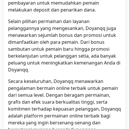
pembayaran untuk memudahkan pemain
melakukan deposit dan penarikan dana.
Selain pilihan permainan dan layanan
pelanggannya yang mengesankan, Doyanqq juga
menawarkan sejumlah bonus dan promosi untuk
dimanfaatkan oleh para pemain. Dari bonus
sambutan untuk pemain baru hingga promosi
berkelanjutan untuk pelanggan setia, ada banyak
peluang untuk meningkatkan kemenangan Anda di
Doyanqq.
Secara keseluruhan, Doyanqq menawarkan
pengalaman bermain online terbaik untuk pemain
dari semua level. Dengan beragam permainan,
grafis dan efek suara berkualitas tinggi, serta
komitmen terhadap kepuasan pelanggan, Doyanqq
adalah platform permainan online terbaik bagi
mereka yang ingin bersenang-senang dan