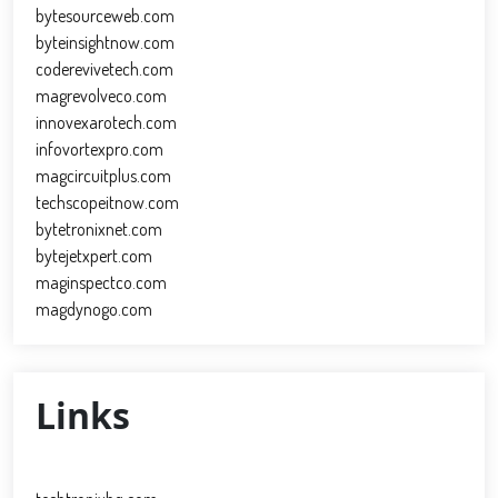
bytesourceweb.com
byteinsightnow.com
coderevivetech.com
magrevolveco.com
innovexarotech.com
infovortexpro.com
magcircuitplus.com
techscopeitnow.com
bytetronixnet.com
bytejetxpert.com
maginspectco.com
magdynogo.com
Links