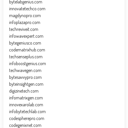
bytelabgenius.com
innovatetechco.com
magdynopro.com
infoplazapro.com
techreviveit.com
infowavexpert.com
bytegeniusco.com
codematrixhub.com
techsenseplus.com
infoboostgenius.com
techwavegen.com
bytesavvypro.com
byteinsightgen.com
digizinetech.com
infomatrixgen.com
innovexarolab.com
infobytetechlab.com
codespherepro.com
codegenixnet.com