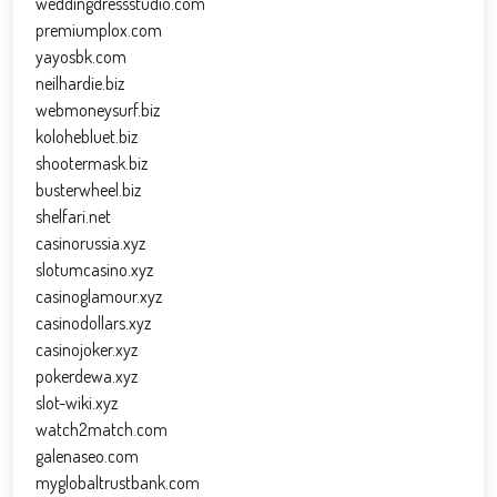
weddingdressstudio.com
premiumplox.com
yayosbk.com
neilhardie.biz
webmoneysurf.biz
kolohebluet.biz
shootermask.biz
busterwheel.biz
shelfari.net
casinorussia.xyz
slotumcasino.xyz
casinoglamour.xyz
casinodollars.xyz
casinojoker.xyz
pokerdewa.xyz
slot-wiki.xyz
watch2match.com
galenaseo.com
myglobaltrustbank.com