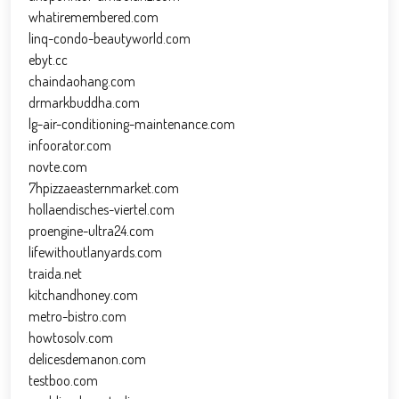
whatiremembered.com
linq-condo-beautyworld.com
ebyt.cc
chaindaohang.com
drmarkbuddha.com
lg-air-conditioning-maintenance.com
infoorator.com
novte.com
7hpizzaeasternmarket.com
hollaendisches-viertel.com
proengine-ultra24.com
lifewithoutlanyards.com
traida.net
kitchandhoney.com
metro-bistro.com
howtosolv.com
delicesdemanon.com
testboo.com