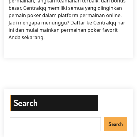
permainan, langkah keamanan terbaik, dan bonus
besar, Centralqq memiliki semua yang diinginkan
pemain poker dalam platform permainan online.
Jadi mengapa menunggu? Daftar ke Centralqq hari
ini dan mulai mainkan permainan poker favorit
Anda sekarang!
Search
Search