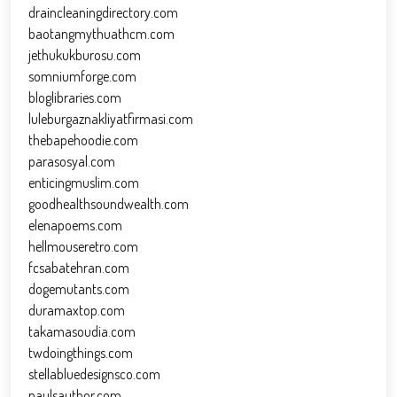
draincleaningdirectory.com
baotangmythuathcm.com
jethukukburosu.com
somniumforge.com
bloglibraries.com
luleburgaznakliyatfirmasi.com
thebapehoodie.com
parasosyal.com
enticingmuslim.com
goodhealthsoundwealth.com
elenapoems.com
hellmouseretro.com
fcsabatehran.com
dogemutants.com
duramaxtop.com
takamasoudia.com
twdoingthings.com
stellabluedesignsco.com
paulsauthor.com