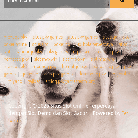
for:
|
|
|
|
|
menuqq pkv
situs pkv games
situs pkv games
situs qq
slot
|
|
|
|
poker online
situs slot
poker qq
judi bola terpercaya
situs
|
|
|
|
|
slot
bandarqq pkv
pkv games
qq poker
murniqq pkv
|
|
|
|
hematqq pkv
slot maxwin
slot maxwin
slot maxwin
|
|
|
|
menuqq pkv
murniqq pkv
hematqq pkv
bandarqq pkv
pkv
|
|
|
|
games
qq poker
situs pkv games
dominoqq pkv
majestibet
|
|
|
miyaqq
gajibet
ahliqq.pkvgamesresmi.org
Copyright © 2026 Situs Slot Online Terpercaya
dengan Slot Demo dan Slot Gacor | Powered by
Pet
Bazaar