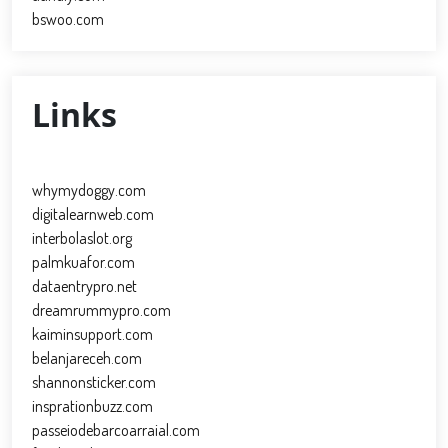
bswoo.com
Links
whymydoggy.com
digitalearnweb.com
interbolaslot.org
palmkuafor.com
dataentrypro.net
dreamrummypro.com
kaiminsupport.com
belanjareceh.com
shannonsticker.com
insprationbuzz.com
passeiodebarcoarraial.com