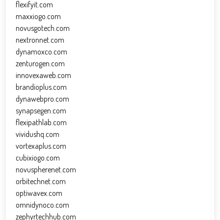
flexifyit.com
maxxiogo.com
novusgotech.com
nextronnet.com
dynamoxco.com
zenturogen.com
innovexaweb.com
brandioplus.com
dynawebpro.com
synapsegen.com
flexipathlab.com
vividushq.com
vortexaplus.com
cubixiogo.com
novuspherenet.com
orbitechnet.com
optiwavex.com
omnidynoco.com
zephyrtechhub.com