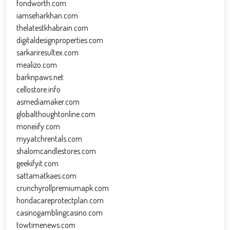
fondworth.com
iamseharkhan.com
thelatestkhabrain.com
digitaldesignproperties.com
sarkariresultex.com
mealizo.com
barknpaws.net
cellostore.info
asmediamaker.com
globalthoughtonline.com
moneiify.com
myyatchrentals.com
shalomcandlestores.com
geekifyit.com
sattamatkaes.com
crunchyrollpremiumapk.com
hondacareprotectplan.com
casinogamblingcasino.com
towtimenews.com