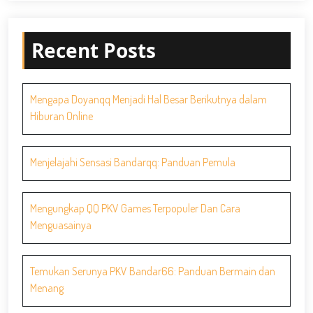
Recent Posts
Mengapa Doyanqq Menjadi Hal Besar Berikutnya dalam
Hiburan Online
Menjelajahi Sensasi Bandarqq: Panduan Pemula
Mengungkap QQ PKV Games Terpopuler Dan Cara
Menguasainya
Temukan Serunya PKV Bandar66: Panduan Bermain dan
Menang