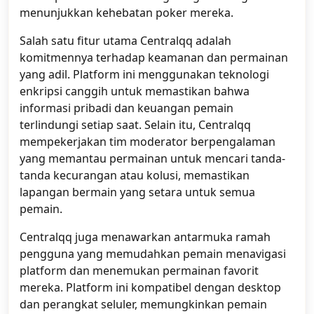
menunjukkan kehebatan poker mereka.
Salah satu fitur utama Centralqq adalah
komitmennya terhadap keamanan dan permainan
yang adil. Platform ini menggunakan teknologi
enkripsi canggih untuk memastikan bahwa
informasi pribadi dan keuangan pemain
terlindungi setiap saat. Selain itu, Centralqq
mempekerjakan tim moderator berpengalaman
yang memantau permainan untuk mencari tanda-
tanda kecurangan atau kolusi, memastikan
lapangan bermain yang setara untuk semua
pemain.
Centralqq juga menawarkan antarmuka ramah
pengguna yang memudahkan pemain menavigasi
platform dan menemukan permainan favorit
mereka. Platform ini kompatibel dengan desktop
dan perangkat seluler, memungkinkan pemain