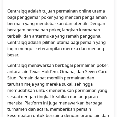
Centralqq adalah tujuan permainan online utama
bagi penggemar poker yang mencari pengalaman
bermain yang mendebarkan dan otentik. Dengan
beragam permainan poker, langkah keamanan
terbaik, dan antarmuka yang ramah pengguna,
Centralqq adalah pilihan utama bagi pemain yang
ingin menguji keterampilan mereka dan menang
besar.
Centralqq menawarkan berbagai permainan poker,
antara lain Texas Hold’em, Omaha, dan Seven-Card
Stud. Pemain dapat memilih permainan dan
taruhan meja yang mereka sukai, sehingga
memudahkan untuk menemukan permainan yang
sesuai dengan tingkat keahlian dan anggaran
mereka. Platform ini juga menawarkan berbagai
turnamen dan acara, memberikan pemain
kesempatan untuk bersaing dengan orang lain dan