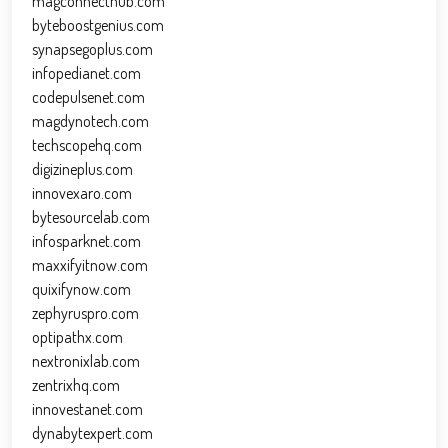
magconnecthub.com
byteboostgenius.com
synapsegoplus.com
infopedianet.com
codepulsenet.com
magdynotech.com
techscopehq.com
digizineplus.com
innovexaro.com
bytesourcelab.com
infosparknet.com
maxxifyitnow.com
quixifynow.com
zephyruspro.com
optipathx.com
nextronixlab.com
zentrixhq.com
innovestanet.com
dynabytexpert.com