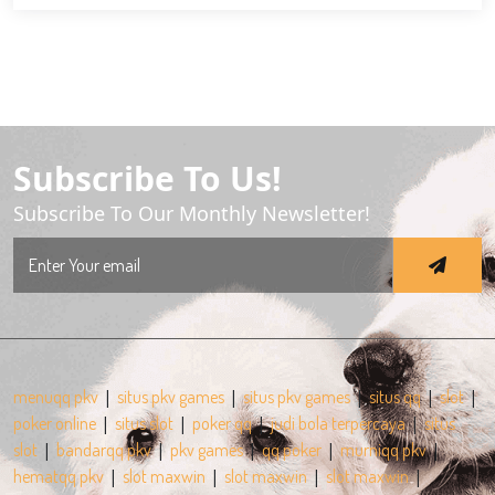
Subscribe To Us!
Subscribe To Our Monthly Newsletter!
Search
for:
|
|
|
|
|
menuqq pkv
situs pkv games
situs pkv games
situs qq
slot
|
|
|
|
poker online
situs slot
poker qq
judi bola terpercaya
situs
|
|
|
|
|
slot
bandarqq pkv
pkv games
qq poker
murniqq pkv
|
|
|
|
hematqq pkv
slot maxwin
slot maxwin
slot maxwin