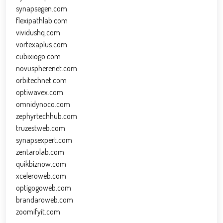
synapsegen.com
flexipathlab.com
vividushq.com
vortexaplus.com
cubixiogo.com
novuspherenet.com
orbitechnet.com
optiwavex.com
omnidynoco.com
zephyrtechhub.com
truzestweb.com
synapsexpert.com
zentarolab.com
quikbiznow.com
xceleroweb.com
optigogoweb.com
brandaroweb.com
zoomifyit.com