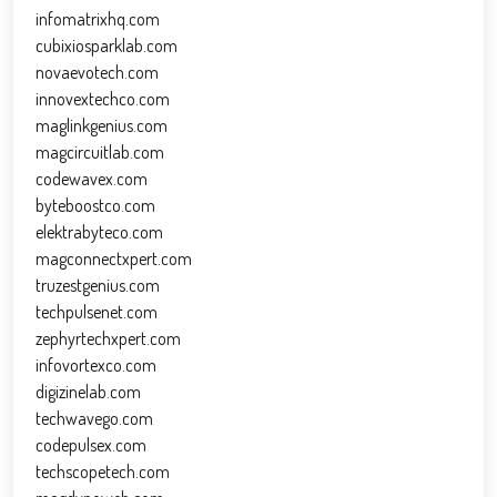
infomatrixhq.com
cubixiosparklab.com
novaevotech.com
innovextechco.com
maglinkgenius.com
magcircuitlab.com
codewavex.com
byteboostco.com
elektrabyteco.com
magconnectxpert.com
truzestgenius.com
techpulsenet.com
zephyrtechxpert.com
infovortexco.com
digizinelab.com
techwavego.com
codepulsex.com
techscopetech.com