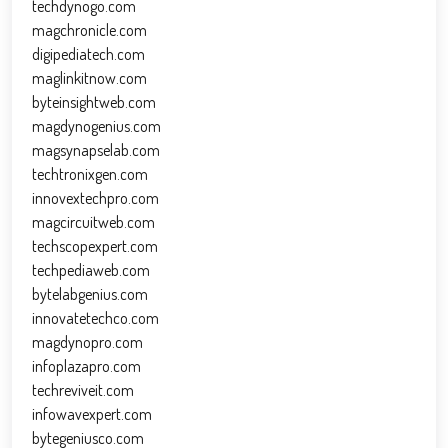
techdynogo.com
magchronicle.com
digipediatech.com
maglinkitnow.com
byteinsightweb.com
magdynogenius.com
magsynapselab.com
techtronixgen.com
innovextechpro.com
magcircuitweb.com
techscopexpert.com
techpediaweb.com
bytelabgenius.com
innovatetechco.com
magdynopro.com
infoplazapro.com
techreviveit.com
infowavexpert.com
bytegeniusco.com