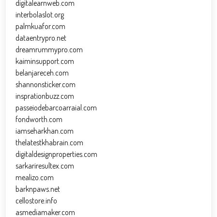
digitalearnweb.com
interbolaslot.org
palmkuafor.com
dataentrypro.net
dreamrummypro.com
kaiminsupport.com
belanjareceh.com
shannonsticker.com
insprationbuzz.com
passeiodebarcoarraial.com
fondworth.com
iamseharkhan.com
thelatestkhabrain.com
digitaldesignproperties.com
sarkariresultex.com
mealizo.com
barknpaws.net
cellostore.info
asmediamaker.com