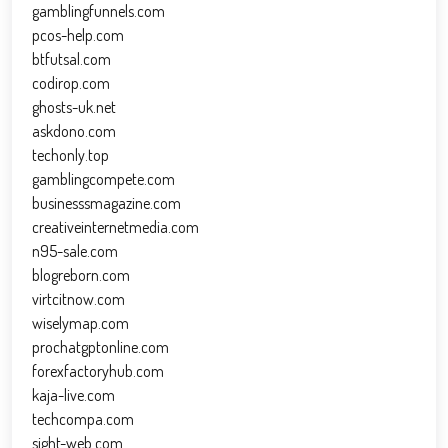
gamblingfunnels.com
pcos-help.com
btfutsal.com
codirop.com
ghosts-uk.net
askdono.com
techonly.top
gamblingcompete.com
businesssmagazine.com
creativeinternetmedia.com
n95-sale.com
blogreborn.com
virtcitnow.com
wiselymap.com
prochatgptonline.com
forexfactoryhub.com
kaja-live.com
techcompa.com
sight-web.com